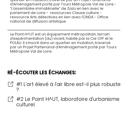
Plateforme collaborative Arts et
d’Aménagement porté par Tours Métropole Val de Loire -
“L’assemblée immatérielle” de Zazü en lien avec le
aménagement des territoires
parlement de Loire - ressources Clause culture -
ressource Arts détectives en lien avec l'ONDA - Office
national de diffusion artistique
Le Point H^UT est un équipement métropolitain, terrain
d’expérimentation (du) vivant, habité par la Cie OFF et le
POLAU. Il s’inscrit dans un quartier en mutation, traversé
par un Projet Partenarial d’Aménagement porté par Tours
Métropole Val de Loire.
RÉ-ÉCOUTER LES ÉCHANGES:
#1 L'art élevé à l'air libre est-il plus robuste
?
#2 Le Point H^UT, laboratoire d'urbanisme
culturel.