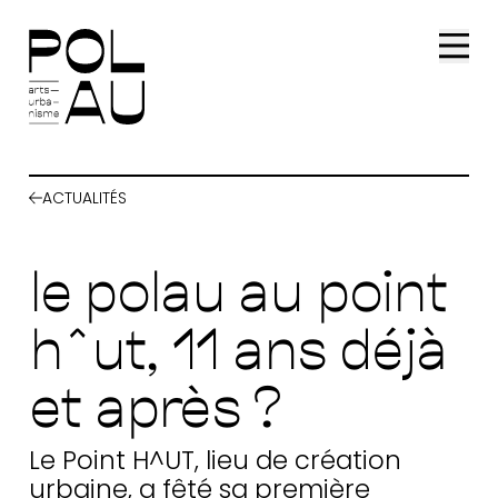
Aller au contenu principal
ACTUALITÉS
projet, équipe & lieu
le polau au point
urbanisme culturel
h^ut, 11 ans déjà
parlement de loire
et après ?
laboratoire arts &
transitions
Le Point H^UT, lieu de création
urbaine, a fêté sa première