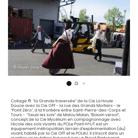
© Xavier Girard
Collage © “la Grande traversée” de la Cie La Houle
Douce avec la Cie OFF - la rue des Grands Mortiers - le
“Point Zéro”, à la frontière entre Saint-Pierre-des-Corps et
Tours - “Seuls les sols” de Malou Malan, “Bassin versol”,
concept de la Cie Mycélium en compagnonnage avec
l’école des sols vivants du POLe Point H^UT est un
arteplan
équipement métropolitain, terrain d’expérimentation (du)
vivant, habité par la Cie OFF et le POLAU. Il s’inscrit dans un
quartier en mutation, traversé par un Projet Partenarial