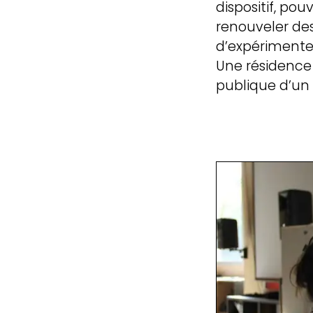
dispositif, pou
renouveler des
projet, 
d’expérimenter
Une résidence 
publique d’un p
urbanis
parleme
laborat
transit
méthod