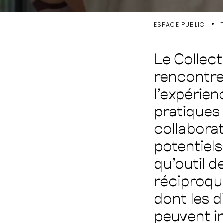
•
ESPACE PUBLIC
T
Le Collect
rencontre
l’expérie
pratiques
collaborat
potentiels
qu’outil d
réciproqu
dont les d
peuvent in