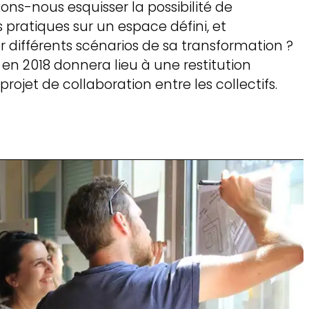
vons-nous esquisser la possibilité de
 pratiques sur un espace défini, et
équipe & lieu
 différents scénarios de sa transformation ?
en 2018 donnera lieu à une restitution
rojet de collaboration entre les collectifs.
me culturel
nt de loire
oire arts &
ions
es & ressources