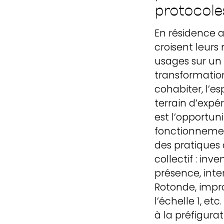
protocole
En résidence 
croisent leur
usages sur un 
transformation.
cohabiter, l’e
terrain d’expé
est l’opportun
fonctionnemen
des pratiques 
collectif : inv
présence, inte
Rotonde, impro
l’échelle 1, et
à la préfigura