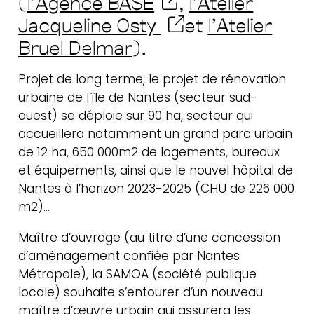
(
l’Agence BASE
,
l’Atelier
Jacqueline Osty
et
l’Atelier
Bruel Delmar
).
Actualités
Contact
Projet de long terme, le projet de rénovation
Newsletter
urbaine de l’île de Nantes (secteur sud-
ouest) se déploie sur 90 ha, secteur qui
accueillera notamment un grand parc urbain
de 12 ha, 650 000m2 de logements, bureaux
et équipements, ainsi que le nouvel hôpital de
Nantes à l’horizon 2023-2025 (CHU de 226 000
m2)…
Maître d’ouvrage (au titre d’une concession
d’aménagement confiée par Nantes
Métropole), la SAMOA (société publique
locale) souhaite s’entourer d’un nouveau
maître d’œuvre urbain qui assurera les