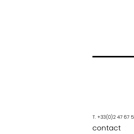
laborat
transit
méthod
T. +33(0)2 47 67 
contact