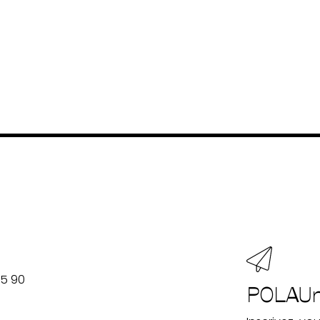
oire arts &
ions
es & ressources
55 90
POLAU