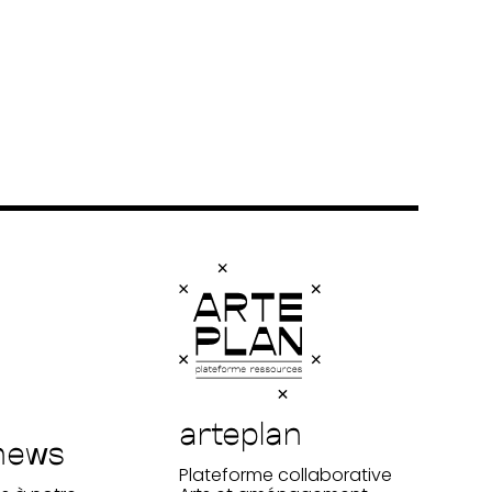
arteplan
Plateforme collaborative Arts et
aménagement des territoires
arteplan
news
Plateforme collaborative