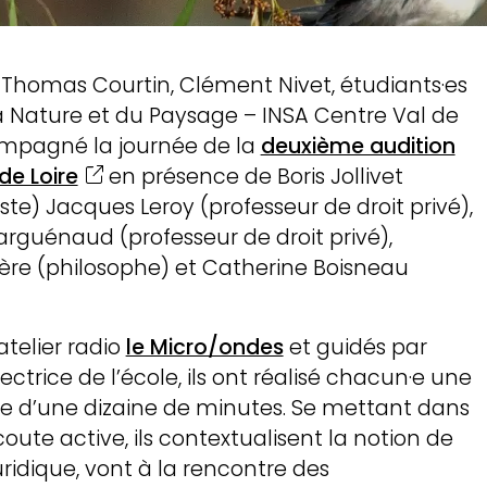
, Thomas Courtin, Clément Nivet, étudiants·es
la Nature et du Paysage – INSA Centre Val de
ompagné la journée de la
deuxième audition
de Loire
en présence de Boris Jollivet
ste) Jacques Leroy (professeur de droit privé),
rguénaud (professeur de droit privé),
ère (philosophe) et Catherine Boisneau
telier radio
le Micro/ondes
et guidés par
équipe & lieu
irectrice de l’école, ils ont réalisé chacun·e une
re d’une dizaine de minutes. Se mettant dans
coute active, ils contextualisent la notion de
me culturel
uridique, vont à la rencontre des