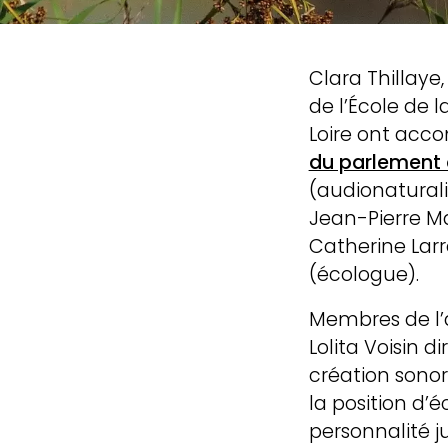
Clara Thillaye
de l’École de 
Loire ont acc
du parlement 
(audionaturali
Jean-Pierre Ma
Catherine Larr
(écologue).
Membres de l’a
projet, 
Lolita Voisin d
création sono
la position d’é
urbanis
personnalité j