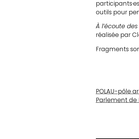
participants·e
outils pour pe
parleme
À l’écoute de
réalisée par C
laborat
Fragments son
transit
méthod
POLAU-pôle ar
Parlement de 