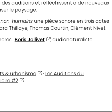
s des auditions et réfléchissent à de nouveaux
nser le paysage.
nt de loire
s non-humains
une pièce sonore en trois actes
lara Thillaye, Thomas Courtin, Clément Nivet.
oire arts &
ores :
Boris Jollivet
, audionaturaliste.
ions
es & ressources
ts & urbanisme
·
Les Auditions du
Loire #2