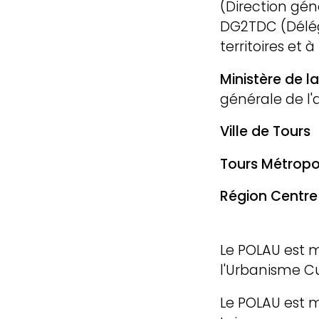
(Direction gén
DG2TDC (Délég
territoires et 
Ministère de l
générale de l
Ville de Tours
Tours Métropol
Région Centre
Le POLAU est
l'Urbanisme Cu
projet, 
Le POLAU est 