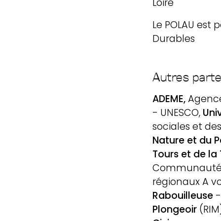
Loire
urbanis
Le POLAU est pa
Durables
parleme
Autres parte
laborat
ADEME,
Agence
- UNESCO,
Uni
transit
sociales et de
Nature et du P
Tours et de la 
méthod
Communauté d
régionaux A vo
Rabouilleuse
-
Plongeoir
(RIM