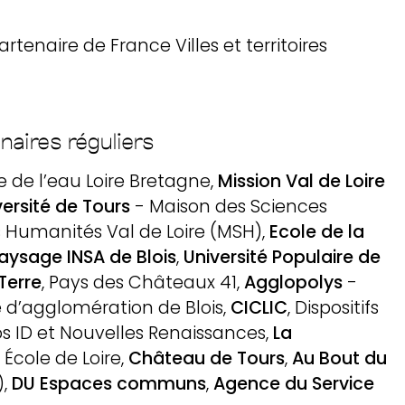
me culturel
rtenaire de France Villes et territoires
nt de loire
naires réguliers
oire arts &
 de l’eau Loire Bretagne,
Mission Val de Loire
versité de Tours
- Maison des Sciences
ions
s Humanités Val de Loire (MSH),
Ecole de la
aysage INSA de Blois
,
Université Populaire de
Terre
, Pays des Châteaux 41,
Agglopolys
-
es & ressources
’agglomération de Blois,
CICLIC
, Dispositifs
s ID et Nouvelles Renaissances,
La
 École de Loire,
Château de Tours
,
Au Bout du
),
DU Espaces communs
,
Agence du Service