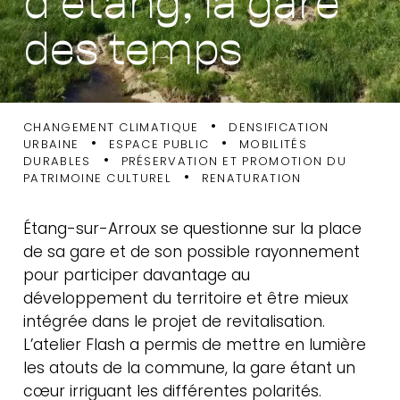
méthodes &
des temps
ressources
•
CHANGEMENT CLIMATIQUE
DENSIFICATION
•
•
URBAINE
ESPACE PUBLIC
MOBILITÉS
•
DURABLES
PRÉSERVATION ET PROMOTION DU
•
PATRIMOINE CULTUREL
RENATURATION
Étang-sur-Arroux se questionne sur la place
de sa gare et de son possible rayonnement
pour participer davantage au
développement du territoire et être mieux
intégrée dans le projet de revitalisation.
L’atelier Flash a permis de mettre en lumière
les atouts de la commune, la gare étant un
cœur irriguant les différentes polarités.