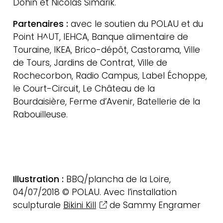
Dohin et Nicolas Simarik.
Partenaires :
avec le soutien du POLAU et du
Point H^UT, IEHCA, Banque alimentaire de
Touraine, IKEA, Brico-dépôt, Castorama, Ville
Actualités
de Tours, Jardins de Contrat, Ville de
Contact
Rochecorbon, Radio Campus, Label Échoppe,
Newsletter
le Court-Circuit, Le Château de la
Bourdaisière, Ferme d’Avenir, Batellerie de la
Rabouilleuse.
Illustration :
BBQ/plancha de la Loire,
04/07/2018 © POLAU. Avec l’installation
sculpturale
Bikini Kill
de Sammy Engramer